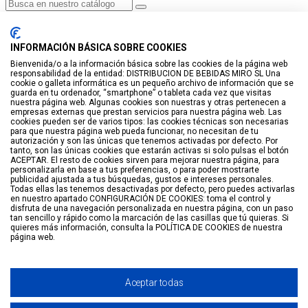
Haga clic para más productos.
No se encontraron productos.
INFORMACIÓN BÁSICA SOBRE COOKIES
Iniciar sesión
Bienvenida/o a la información básica sobre las cookies de la página web
responsabilidad de la entidad: DISTRIBUCION DE BEBIDAS MIRO SL Una
VISTO RECIENTEMENTE
cookie o galleta informática es un pequeño archivo de información que se
guarda en tu ordenador, “smartphone” o tableta cada vez que visitas
No hay productos
nuestra página web. Algunas cookies son nuestras y otras pertenecen a
empresas externas que prestan servicios para nuestra página web. Las
cookies pueden ser de varios tipos: las cookies técnicas son necesarias
LISTA DE DESEOS
para que nuestra página web pueda funcionar, no necesitan de tu
autorización y son las únicas que tenemos activadas por defecto. Por
tanto, son las únicas cookies que estarán activas si solo pulsas el botón
GUARDAR EN LISTA DE DESEOS
ACEPTAR. El resto de cookies sirven para mejorar nuestra página, para
personalizarla en base a tus preferencias, o para poder mostrarte
Crear
publicidad ajustada a tus búsquedas, gustos e intereses personales.
Todas ellas las tenemos desactivadas por defecto, pero puedes activarlas
en nuestro apartado CONFIGURACIÓN DE COOKIES: toma el control y
BUSCAR
disfruta de una navegación personalizada en nuestra página, con un paso
tan sencillo y rápido como la marcación de las casillas que tú quieras. Si
quieres más información, consulta la POLÍTICA DE COOKIES de nuestra
página web.
Haga clic para más productos.
No se encontraron productos.
Filtro
Arriba
Aceptar todas
Please sign in first.