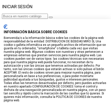
INICIAR SESIÓN
Haga clic para más productos.
No se encontraron productos.
INFORMACIÓN BÁSICA SOBRE COOKIES
Iniciar sesión
Bienvenida/o a la información básica sobre las cookies de la página web
responsabilidad de la entidad: DISTRIBUCION DE BEBIDAS MIRO SL Una
VISTO RECIENTEMENTE
cookie o galleta informática es un pequeño archivo de información que se
guarda en tu ordenador, “smartphone” o tableta cada vez que visitas
No hay productos
nuestra página web. Algunas cookies son nuestras y otras pertenecen a
empresas externas que prestan servicios para nuestra página web. Las
cookies pueden ser de varios tipos: las cookies técnicas son necesarias
LISTA DE DESEOS
para que nuestra página web pueda funcionar, no necesitan de tu
autorización y son las únicas que tenemos activadas por defecto. Por
tanto, son las únicas cookies que estarán activas si solo pulsas el botón
GUARDAR EN LISTA DE DESEOS
ACEPTAR. El resto de cookies sirven para mejorar nuestra página, para
personalizarla en base a tus preferencias, o para poder mostrarte
Crear
publicidad ajustada a tus búsquedas, gustos e intereses personales.
Todas ellas las tenemos desactivadas por defecto, pero puedes activarlas
en nuestro apartado CONFIGURACIÓN DE COOKIES: toma el control y
BUSCAR
disfruta de una navegación personalizada en nuestra página, con un paso
tan sencillo y rápido como la marcación de las casillas que tú quieras. Si
quieres más información, consulta la POLÍTICA DE COOKIES de nuestra
página web.
Haga clic para más productos.
No se encontraron productos.