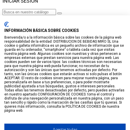
INICIAR SESIÓN
Haga clic para más productos.
No se encontraron productos.
INFORMACIÓN BÁSICA SOBRE COOKIES
Iniciar sesión
Bienvenida/o a la información básica sobre las cookies de la página web
responsabilidad de la entidad: DISTRIBUCION DE BEBIDAS MIRO SL Una
VISTO RECIENTEMENTE
cookie o galleta informática es un pequeño archivo de información que se
guarda en tu ordenador, “smartphone” o tableta cada vez que visitas
No hay productos
nuestra página web. Algunas cookies son nuestras y otras pertenecen a
empresas externas que prestan servicios para nuestra página web. Las
cookies pueden ser de varios tipos: las cookies técnicas son necesarias
LISTA DE DESEOS
para que nuestra página web pueda funcionar, no necesitan de tu
autorización y son las únicas que tenemos activadas por defecto. Por
tanto, son las únicas cookies que estarán activas si solo pulsas el botón
GUARDAR EN LISTA DE DESEOS
ACEPTAR. El resto de cookies sirven para mejorar nuestra página, para
personalizarla en base a tus preferencias, o para poder mostrarte
Crear
publicidad ajustada a tus búsquedas, gustos e intereses personales.
Todas ellas las tenemos desactivadas por defecto, pero puedes activarlas
en nuestro apartado CONFIGURACIÓN DE COOKIES: toma el control y
BUSCAR
disfruta de una navegación personalizada en nuestra página, con un paso
tan sencillo y rápido como la marcación de las casillas que tú quieras. Si
quieres más información, consulta la POLÍTICA DE COOKIES de nuestra
página web.
Haga clic para más productos.
No se encontraron productos.
Filtro
Arriba
Aceptar todas