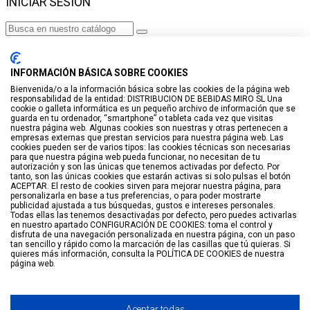
INICIAR SESIÓN
Haga clic para más productos.
No se encontraron productos.
INFORMACIÓN BÁSICA SOBRE COOKIES
Iniciar sesión
Bienvenida/o a la información básica sobre las cookies de la página web
responsabilidad de la entidad: DISTRIBUCION DE BEBIDAS MIRO SL Una
VISTO RECIENTEMENTE
cookie o galleta informática es un pequeño archivo de información que se
guarda en tu ordenador, “smartphone” o tableta cada vez que visitas
No hay productos
nuestra página web. Algunas cookies son nuestras y otras pertenecen a
empresas externas que prestan servicios para nuestra página web. Las
cookies pueden ser de varios tipos: las cookies técnicas son necesarias
LISTA DE DESEOS
para que nuestra página web pueda funcionar, no necesitan de tu
autorización y son las únicas que tenemos activadas por defecto. Por
tanto, son las únicas cookies que estarán activas si solo pulsas el botón
GUARDAR EN LISTA DE DESEOS
ACEPTAR. El resto de cookies sirven para mejorar nuestra página, para
personalizarla en base a tus preferencias, o para poder mostrarte
Crear
publicidad ajustada a tus búsquedas, gustos e intereses personales.
Todas ellas las tenemos desactivadas por defecto, pero puedes activarlas
en nuestro apartado CONFIGURACIÓN DE COOKIES: toma el control y
BUSCAR
disfruta de una navegación personalizada en nuestra página, con un paso
tan sencillo y rápido como la marcación de las casillas que tú quieras. Si
quieres más información, consulta la POLÍTICA DE COOKIES de nuestra
página web.
Haga clic para más productos.
No se encontraron productos.
Filtro
Arriba
Aceptar todas