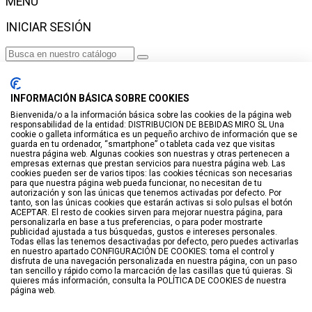
MENÚ
INICIAR SESIÓN
Haga clic para más productos.
No se encontraron productos.
INFORMACIÓN BÁSICA SOBRE COOKIES
Iniciar sesión
Bienvenida/o a la información básica sobre las cookies de la página web
responsabilidad de la entidad: DISTRIBUCION DE BEBIDAS MIRO SL Una
VISTO RECIENTEMENTE
cookie o galleta informática es un pequeño archivo de información que se
guarda en tu ordenador, “smartphone” o tableta cada vez que visitas
No hay productos
nuestra página web. Algunas cookies son nuestras y otras pertenecen a
empresas externas que prestan servicios para nuestra página web. Las
cookies pueden ser de varios tipos: las cookies técnicas son necesarias
LISTA DE DESEOS
para que nuestra página web pueda funcionar, no necesitan de tu
autorización y son las únicas que tenemos activadas por defecto. Por
tanto, son las únicas cookies que estarán activas si solo pulsas el botón
GUARDAR EN LISTA DE DESEOS
ACEPTAR. El resto de cookies sirven para mejorar nuestra página, para
personalizarla en base a tus preferencias, o para poder mostrarte
Crear
publicidad ajustada a tus búsquedas, gustos e intereses personales.
Todas ellas las tenemos desactivadas por defecto, pero puedes activarlas
en nuestro apartado CONFIGURACIÓN DE COOKIES: toma el control y
BUSCAR
disfruta de una navegación personalizada en nuestra página, con un paso
tan sencillo y rápido como la marcación de las casillas que tú quieras. Si
quieres más información, consulta la POLÍTICA DE COOKIES de nuestra
página web.
Haga clic para más productos.
No se encontraron productos.