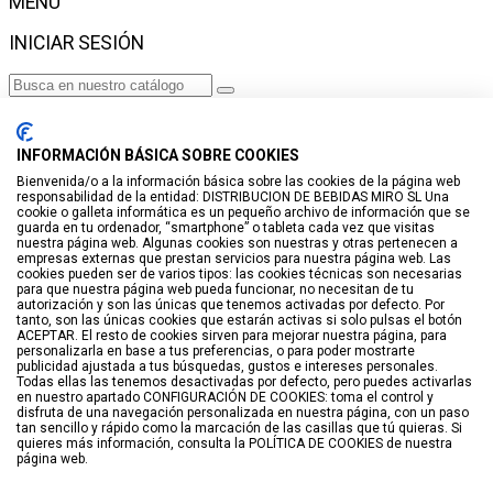
MENÚ
INICIAR SESIÓN
Haga clic para más productos.
No se encontraron productos.
INFORMACIÓN BÁSICA SOBRE COOKIES
Iniciar sesión
Bienvenida/o a la información básica sobre las cookies de la página web
responsabilidad de la entidad: DISTRIBUCION DE BEBIDAS MIRO SL Una
VISTO RECIENTEMENTE
cookie o galleta informática es un pequeño archivo de información que se
guarda en tu ordenador, “smartphone” o tableta cada vez que visitas
No hay productos
nuestra página web. Algunas cookies son nuestras y otras pertenecen a
empresas externas que prestan servicios para nuestra página web. Las
cookies pueden ser de varios tipos: las cookies técnicas son necesarias
LISTA DE DESEOS
para que nuestra página web pueda funcionar, no necesitan de tu
autorización y son las únicas que tenemos activadas por defecto. Por
tanto, son las únicas cookies que estarán activas si solo pulsas el botón
GUARDAR EN LISTA DE DESEOS
ACEPTAR. El resto de cookies sirven para mejorar nuestra página, para
personalizarla en base a tus preferencias, o para poder mostrarte
Crear
publicidad ajustada a tus búsquedas, gustos e intereses personales.
Todas ellas las tenemos desactivadas por defecto, pero puedes activarlas
en nuestro apartado CONFIGURACIÓN DE COOKIES: toma el control y
BUSCAR
disfruta de una navegación personalizada en nuestra página, con un paso
tan sencillo y rápido como la marcación de las casillas que tú quieras. Si
quieres más información, consulta la POLÍTICA DE COOKIES de nuestra
página web.
Haga clic para más productos.
No se encontraron productos.