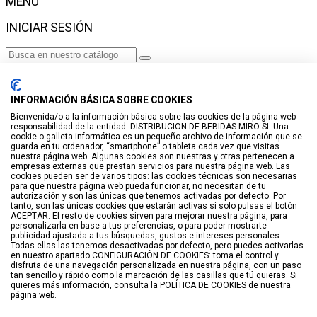
MENÚ
INICIAR SESIÓN
Haga clic para más productos.
No se encontraron productos.
INFORMACIÓN BÁSICA SOBRE COOKIES
Iniciar sesión
Bienvenida/o a la información básica sobre las cookies de la página web
responsabilidad de la entidad: DISTRIBUCION DE BEBIDAS MIRO SL Una
VISTO RECIENTEMENTE
cookie o galleta informática es un pequeño archivo de información que se
guarda en tu ordenador, “smartphone” o tableta cada vez que visitas
No hay productos
nuestra página web. Algunas cookies son nuestras y otras pertenecen a
empresas externas que prestan servicios para nuestra página web. Las
cookies pueden ser de varios tipos: las cookies técnicas son necesarias
LISTA DE DESEOS
para que nuestra página web pueda funcionar, no necesitan de tu
autorización y son las únicas que tenemos activadas por defecto. Por
tanto, son las únicas cookies que estarán activas si solo pulsas el botón
GUARDAR EN LISTA DE DESEOS
ACEPTAR. El resto de cookies sirven para mejorar nuestra página, para
personalizarla en base a tus preferencias, o para poder mostrarte
Crear
publicidad ajustada a tus búsquedas, gustos e intereses personales.
Todas ellas las tenemos desactivadas por defecto, pero puedes activarlas
en nuestro apartado CONFIGURACIÓN DE COOKIES: toma el control y
BUSCAR
disfruta de una navegación personalizada en nuestra página, con un paso
tan sencillo y rápido como la marcación de las casillas que tú quieras. Si
quieres más información, consulta la POLÍTICA DE COOKIES de nuestra
página web.
Haga clic para más productos.
No se encontraron productos.