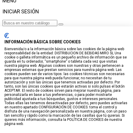
MENÚ
INICIAR SESIÓN
Haga clic para más productos.
No se encontraron productos.
INFORMACIÓN BÁSICA SOBRE COOKIES
Iniciar sesión
Bienvenida/o a la información básica sobre las cookies de la página web
responsabilidad de la entidad: DISTRIBUCION DE BEBIDAS MIRO SL Una
VISTO RECIENTEMENTE
cookie o galleta informática es un pequeño archivo de información que se
guarda en tu ordenador, “smartphone” o tableta cada vez que visitas
No hay productos
nuestra página web. Algunas cookies son nuestras y otras pertenecen a
empresas externas que prestan servicios para nuestra página web. Las
cookies pueden ser de varios tipos: las cookies técnicas son necesarias
LISTA DE DESEOS
para que nuestra página web pueda funcionar, no necesitan de tu
autorización y son las únicas que tenemos activadas por defecto. Por
tanto, son las únicas cookies que estarán activas si solo pulsas el botón
GUARDAR EN LISTA DE DESEOS
ACEPTAR. El resto de cookies sirven para mejorar nuestra página, para
personalizarla en base a tus preferencias, o para poder mostrarte
Crear
publicidad ajustada a tus búsquedas, gustos e intereses personales.
Todas ellas las tenemos desactivadas por defecto, pero puedes activarlas
en nuestro apartado CONFIGURACIÓN DE COOKIES: toma el control y
BUSCAR
disfruta de una navegación personalizada en nuestra página, con un paso
tan sencillo y rápido como la marcación de las casillas que tú quieras. Si
quieres más información, consulta la POLÍTICA DE COOKIES de nuestra
página web.
Haga clic para más productos.
No se encontraron productos.