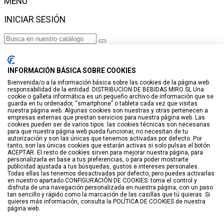
MENÚ
INICIAR SESIÓN
Haga clic para más productos.
No se encontraron productos.
INFORMACIÓN BÁSICA SOBRE COOKIES
Iniciar sesión
Bienvenida/o a la información básica sobre las cookies de la página web
responsabilidad de la entidad: DISTRIBUCION DE BEBIDAS MIRO SL Una
VISTO RECIENTEMENTE
cookie o galleta informática es un pequeño archivo de información que se
guarda en tu ordenador, “smartphone” o tableta cada vez que visitas
No hay productos
nuestra página web. Algunas cookies son nuestras y otras pertenecen a
empresas externas que prestan servicios para nuestra página web. Las
cookies pueden ser de varios tipos: las cookies técnicas son necesarias
LISTA DE DESEOS
para que nuestra página web pueda funcionar, no necesitan de tu
autorización y son las únicas que tenemos activadas por defecto. Por
tanto, son las únicas cookies que estarán activas si solo pulsas el botón
GUARDAR EN LISTA DE DESEOS
ACEPTAR. El resto de cookies sirven para mejorar nuestra página, para
personalizarla en base a tus preferencias, o para poder mostrarte
Crear
publicidad ajustada a tus búsquedas, gustos e intereses personales.
Todas ellas las tenemos desactivadas por defecto, pero puedes activarlas
en nuestro apartado CONFIGURACIÓN DE COOKIES: toma el control y
BUSCAR
disfruta de una navegación personalizada en nuestra página, con un paso
tan sencillo y rápido como la marcación de las casillas que tú quieras. Si
quieres más información, consulta la POLÍTICA DE COOKIES de nuestra
página web.
Haga clic para más productos.
No se encontraron productos.