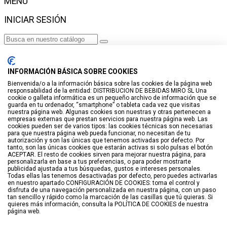
MENÚ
INICIAR SESIÓN
Haga clic para más productos.
No se encontraron productos.
INFORMACIÓN BÁSICA SOBRE COOKIES
Iniciar sesión
Bienvenida/o a la información básica sobre las cookies de la página web
responsabilidad de la entidad: DISTRIBUCION DE BEBIDAS MIRO SL Una
VISTO RECIENTEMENTE
cookie o galleta informática es un pequeño archivo de información que se
guarda en tu ordenador, “smartphone” o tableta cada vez que visitas
No hay productos
nuestra página web. Algunas cookies son nuestras y otras pertenecen a
empresas externas que prestan servicios para nuestra página web. Las
cookies pueden ser de varios tipos: las cookies técnicas son necesarias
LISTA DE DESEOS
para que nuestra página web pueda funcionar, no necesitan de tu
autorización y son las únicas que tenemos activadas por defecto. Por
tanto, son las únicas cookies que estarán activas si solo pulsas el botón
GUARDAR EN LISTA DE DESEOS
ACEPTAR. El resto de cookies sirven para mejorar nuestra página, para
personalizarla en base a tus preferencias, o para poder mostrarte
Crear
publicidad ajustada a tus búsquedas, gustos e intereses personales.
Todas ellas las tenemos desactivadas por defecto, pero puedes activarlas
en nuestro apartado CONFIGURACIÓN DE COOKIES: toma el control y
BUSCAR
disfruta de una navegación personalizada en nuestra página, con un paso
tan sencillo y rápido como la marcación de las casillas que tú quieras. Si
quieres más información, consulta la POLÍTICA DE COOKIES de nuestra
página web.
Haga clic para más productos.
No se encontraron productos.