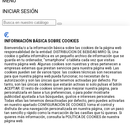
MENÚ
INICIAR SESIÓN
Haga clic para más productos.
No se encontraron productos.
INFORMACIÓN BÁSICA SOBRE COOKIES
Iniciar sesión
Bienvenida/o a la información básica sobre las cookies de la página web
responsabilidad de la entidad: DISTRIBUCION DE BEBIDAS MIRO SL Una
VISTO RECIENTEMENTE
cookie o galleta informática es un pequeño archivo de información que se
guarda en tu ordenador, “smartphone” o tableta cada vez que visitas
No hay productos
nuestra página web. Algunas cookies son nuestras y otras pertenecen a
empresas externas que prestan servicios para nuestra página web. Las
cookies pueden ser de varios tipos: las cookies técnicas son necesarias
LISTA DE DESEOS
para que nuestra página web pueda funcionar, no necesitan de tu
autorización y son las únicas que tenemos activadas por defecto. Por
tanto, son las únicas cookies que estarán activas si solo pulsas el botón
GUARDAR EN LISTA DE DESEOS
ACEPTAR. El resto de cookies sirven para mejorar nuestra página, para
personalizarla en base a tus preferencias, o para poder mostrarte
Crear
publicidad ajustada a tus búsquedas, gustos e intereses personales.
Todas ellas las tenemos desactivadas por defecto, pero puedes activarlas
en nuestro apartado CONFIGURACIÓN DE COOKIES: toma el control y
BUSCAR
disfruta de una navegación personalizada en nuestra página, con un paso
tan sencillo y rápido como la marcación de las casillas que tú quieras. Si
quieres más información, consulta la POLÍTICA DE COOKIES de nuestra
página web.
Haga clic para más productos.
No se encontraron productos.