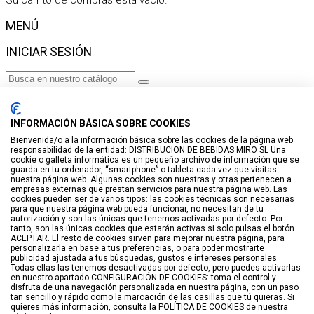
Su carrito de compras está vacío.
MENÚ
INICIAR SESIÓN
Haga clic para más productos.
No se encontraron productos.
INFORMACIÓN BÁSICA SOBRE COOKIES
Iniciar sesión
Bienvenida/o a la información básica sobre las cookies de la página web
responsabilidad de la entidad: DISTRIBUCION DE BEBIDAS MIRO SL Una
VISTO RECIENTEMENTE
cookie o galleta informática es un pequeño archivo de información que se
guarda en tu ordenador, “smartphone” o tableta cada vez que visitas
No hay productos
nuestra página web. Algunas cookies son nuestras y otras pertenecen a
empresas externas que prestan servicios para nuestra página web. Las
cookies pueden ser de varios tipos: las cookies técnicas son necesarias
LISTA DE DESEOS
para que nuestra página web pueda funcionar, no necesitan de tu
autorización y son las únicas que tenemos activadas por defecto. Por
tanto, son las únicas cookies que estarán activas si solo pulsas el botón
GUARDAR EN LISTA DE DESEOS
ACEPTAR. El resto de cookies sirven para mejorar nuestra página, para
personalizarla en base a tus preferencias, o para poder mostrarte
Crear
publicidad ajustada a tus búsquedas, gustos e intereses personales.
Todas ellas las tenemos desactivadas por defecto, pero puedes activarlas
en nuestro apartado CONFIGURACIÓN DE COOKIES: toma el control y
BUSCAR
disfruta de una navegación personalizada en nuestra página, con un paso
tan sencillo y rápido como la marcación de las casillas que tú quieras. Si
quieres más información, consulta la POLÍTICA DE COOKIES de nuestra