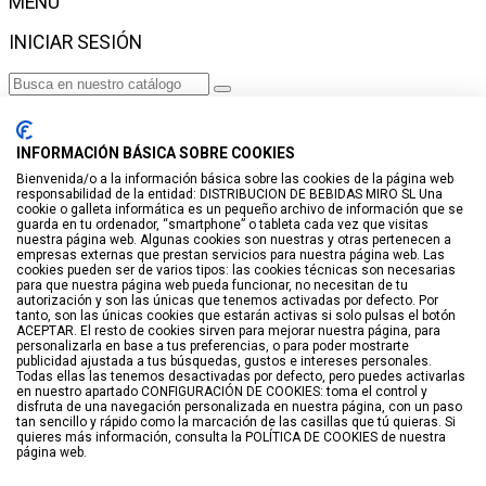
MENÚ
INICIAR SESIÓN
Haga clic para más productos.
No se encontraron productos.
INFORMACIÓN BÁSICA SOBRE COOKIES
Iniciar sesión
Bienvenida/o a la información básica sobre las cookies de la página web
responsabilidad de la entidad: DISTRIBUCION DE BEBIDAS MIRO SL Una
VISTO RECIENTEMENTE
cookie o galleta informática es un pequeño archivo de información que se
guarda en tu ordenador, “smartphone” o tableta cada vez que visitas
No hay productos
nuestra página web. Algunas cookies son nuestras y otras pertenecen a
empresas externas que prestan servicios para nuestra página web. Las
cookies pueden ser de varios tipos: las cookies técnicas son necesarias
LISTA DE DESEOS
para que nuestra página web pueda funcionar, no necesitan de tu
autorización y son las únicas que tenemos activadas por defecto. Por
tanto, son las únicas cookies que estarán activas si solo pulsas el botón
GUARDAR EN LISTA DE DESEOS
ACEPTAR. El resto de cookies sirven para mejorar nuestra página, para
personalizarla en base a tus preferencias, o para poder mostrarte
Crear
publicidad ajustada a tus búsquedas, gustos e intereses personales.
Todas ellas las tenemos desactivadas por defecto, pero puedes activarlas
en nuestro apartado CONFIGURACIÓN DE COOKIES: toma el control y
BUSCAR
disfruta de una navegación personalizada en nuestra página, con un paso
tan sencillo y rápido como la marcación de las casillas que tú quieras. Si
quieres más información, consulta la POLÍTICA DE COOKIES de nuestra
página web.
Haga clic para más productos.
No se encontraron productos.