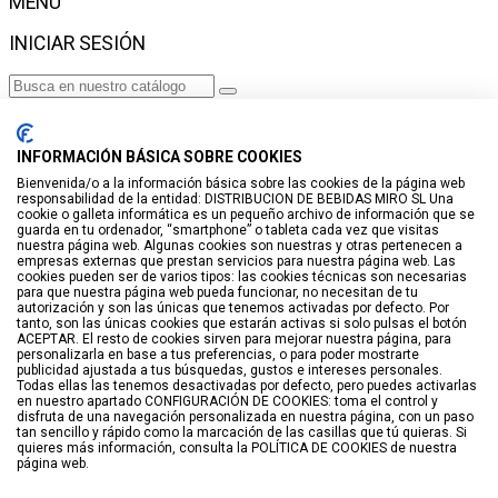
MENÚ
INICIAR SESIÓN
Haga clic para más productos.
No se encontraron productos.
INFORMACIÓN BÁSICA SOBRE COOKIES
Iniciar sesión
Bienvenida/o a la información básica sobre las cookies de la página web
responsabilidad de la entidad: DISTRIBUCION DE BEBIDAS MIRO SL Una
VISTO RECIENTEMENTE
cookie o galleta informática es un pequeño archivo de información que se
guarda en tu ordenador, “smartphone” o tableta cada vez que visitas
No hay productos
nuestra página web. Algunas cookies son nuestras y otras pertenecen a
empresas externas que prestan servicios para nuestra página web. Las
cookies pueden ser de varios tipos: las cookies técnicas son necesarias
LISTA DE DESEOS
para que nuestra página web pueda funcionar, no necesitan de tu
autorización y son las únicas que tenemos activadas por defecto. Por
tanto, son las únicas cookies que estarán activas si solo pulsas el botón
GUARDAR EN LISTA DE DESEOS
ACEPTAR. El resto de cookies sirven para mejorar nuestra página, para
personalizarla en base a tus preferencias, o para poder mostrarte
Crear
publicidad ajustada a tus búsquedas, gustos e intereses personales.
Todas ellas las tenemos desactivadas por defecto, pero puedes activarlas
en nuestro apartado CONFIGURACIÓN DE COOKIES: toma el control y
BUSCAR
disfruta de una navegación personalizada en nuestra página, con un paso
tan sencillo y rápido como la marcación de las casillas que tú quieras. Si
quieres más información, consulta la POLÍTICA DE COOKIES de nuestra
página web.
Haga clic para más productos.
No se encontraron productos.