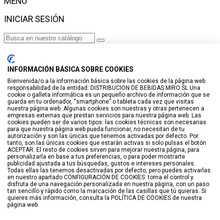
MENÚ
INICIAR SESIÓN
Haga clic para más productos.
No se encontraron productos.
INFORMACIÓN BÁSICA SOBRE COOKIES
Iniciar sesión
Bienvenida/o a la información básica sobre las cookies de la página web
responsabilidad de la entidad: DISTRIBUCION DE BEBIDAS MIRO SL Una
VISTO RECIENTEMENTE
cookie o galleta informática es un pequeño archivo de información que se
guarda en tu ordenador, “smartphone” o tableta cada vez que visitas
No hay productos
nuestra página web. Algunas cookies son nuestras y otras pertenecen a
empresas externas que prestan servicios para nuestra página web. Las
cookies pueden ser de varios tipos: las cookies técnicas son necesarias
LISTA DE DESEOS
para que nuestra página web pueda funcionar, no necesitan de tu
autorización y son las únicas que tenemos activadas por defecto. Por
tanto, son las únicas cookies que estarán activas si solo pulsas el botón
GUARDAR EN LISTA DE DESEOS
ACEPTAR. El resto de cookies sirven para mejorar nuestra página, para
personalizarla en base a tus preferencias, o para poder mostrarte
Crear
publicidad ajustada a tus búsquedas, gustos e intereses personales.
Todas ellas las tenemos desactivadas por defecto, pero puedes activarlas
en nuestro apartado CONFIGURACIÓN DE COOKIES: toma el control y
BUSCAR
disfruta de una navegación personalizada en nuestra página, con un paso
tan sencillo y rápido como la marcación de las casillas que tú quieras. Si
quieres más información, consulta la POLÍTICA DE COOKIES de nuestra
página web.
Haga clic para más productos.
No se encontraron productos.