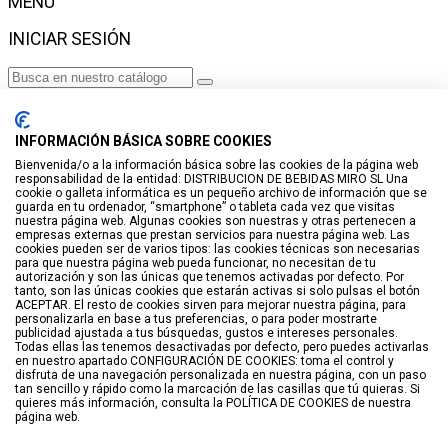
MENÚ
INICIAR SESIÓN
Haga clic para más productos.
No se encontraron productos.
INFORMACIÓN BÁSICA SOBRE COOKIES
Iniciar sesión
Bienvenida/o a la información básica sobre las cookies de la página web
responsabilidad de la entidad: DISTRIBUCION DE BEBIDAS MIRO SL Una
VISTO RECIENTEMENTE
cookie o galleta informática es un pequeño archivo de información que se
guarda en tu ordenador, “smartphone” o tableta cada vez que visitas
No hay productos
nuestra página web. Algunas cookies son nuestras y otras pertenecen a
empresas externas que prestan servicios para nuestra página web. Las
cookies pueden ser de varios tipos: las cookies técnicas son necesarias
LISTA DE DESEOS
para que nuestra página web pueda funcionar, no necesitan de tu
autorización y son las únicas que tenemos activadas por defecto. Por
tanto, son las únicas cookies que estarán activas si solo pulsas el botón
GUARDAR EN LISTA DE DESEOS
ACEPTAR. El resto de cookies sirven para mejorar nuestra página, para
personalizarla en base a tus preferencias, o para poder mostrarte
Crear
publicidad ajustada a tus búsquedas, gustos e intereses personales.
Todas ellas las tenemos desactivadas por defecto, pero puedes activarlas
en nuestro apartado CONFIGURACIÓN DE COOKIES: toma el control y
BUSCAR
disfruta de una navegación personalizada en nuestra página, con un paso
tan sencillo y rápido como la marcación de las casillas que tú quieras. Si
quieres más información, consulta la POLÍTICA DE COOKIES de nuestra
página web.
Haga clic para más productos.
No se encontraron productos.