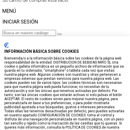
Su carrito de compras está vacío.
MENÚ
INICIAR SESIÓN
Haga clic para más productos.
No se encontraron productos.
INFORMACIÓN BÁSICA SOBRE COOKIES
Iniciar sesión
Bienvenida/o a la información básica sobre las cookies de la página web
responsabilidad de la entidad: DISTRIBUCION DE BEBIDAS MIRO SL Una
VISTO RECIENTEMENTE
cookie o galleta informática es un pequeño archivo de información que se
guarda en tu ordenador, “smartphone” o tableta cada vez que visitas
No hay productos
nuestra página web. Algunas cookies son nuestras y otras pertenecen a
empresas externas que prestan servicios para nuestra página web. Las
cookies pueden ser de varios tipos: las cookies técnicas son necesarias
LISTA DE DESEOS
para que nuestra página web pueda funcionar, no necesitan de tu
autorización y son las únicas que tenemos activadas por defecto. Por
tanto, son las únicas cookies que estarán activas si solo pulsas el botón
GUARDAR EN LISTA DE DESEOS
ACEPTAR. El resto de cookies sirven para mejorar nuestra página, para
personalizarla en base a tus preferencias, o para poder mostrarte
Crear
publicidad ajustada a tus búsquedas, gustos e intereses personales.
Todas ellas las tenemos desactivadas por defecto, pero puedes activarlas
en nuestro apartado CONFIGURACIÓN DE COOKIES: toma el control y
BUSCAR
disfruta de una navegación personalizada en nuestra página, con un paso
tan sencillo y rápido como la marcación de las casillas que tú quieras. Si
quieres más información, consulta la POLÍTICA DE COOKIES de nuestra