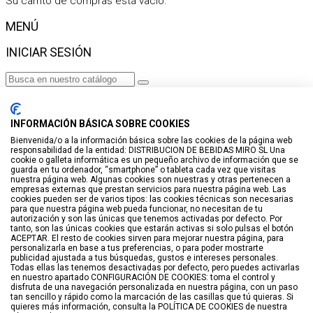
Su carrito de compras está vacío.
MENÚ
INICIAR SESIÓN
Haga clic para más productos.
No se encontraron productos.
INFORMACIÓN BÁSICA SOBRE COOKIES
Iniciar sesión
Bienvenida/o a la información básica sobre las cookies de la página web
responsabilidad de la entidad: DISTRIBUCION DE BEBIDAS MIRO SL Una
VISTO RECIENTEMENTE
cookie o galleta informática es un pequeño archivo de información que se
guarda en tu ordenador, “smartphone” o tableta cada vez que visitas
No hay productos
nuestra página web. Algunas cookies son nuestras y otras pertenecen a
empresas externas que prestan servicios para nuestra página web. Las
cookies pueden ser de varios tipos: las cookies técnicas son necesarias
LISTA DE DESEOS
para que nuestra página web pueda funcionar, no necesitan de tu
autorización y son las únicas que tenemos activadas por defecto. Por
tanto, son las únicas cookies que estarán activas si solo pulsas el botón
GUARDAR EN LISTA DE DESEOS
ACEPTAR. El resto de cookies sirven para mejorar nuestra página, para
personalizarla en base a tus preferencias, o para poder mostrarte
Crear
publicidad ajustada a tus búsquedas, gustos e intereses personales.
Todas ellas las tenemos desactivadas por defecto, pero puedes activarlas
en nuestro apartado CONFIGURACIÓN DE COOKIES: toma el control y
BUSCAR
disfruta de una navegación personalizada en nuestra página, con un paso
tan sencillo y rápido como la marcación de las casillas que tú quieras. Si
quieres más información, consulta la POLÍTICA DE COOKIES de nuestra