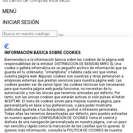
Su carrito de compras está vacío.
MENÚ
INICIAR SESIÓN
Haga clic para más productos.
No se encontraron productos.
INFORMACIÓN BÁSICA SOBRE COOKIES
Iniciar sesión
Bienvenida/o a la información básica sobre las cookies de la página web
responsabilidad de la entidad: DISTRIBUCION DE BEBIDAS MIRO SL Una
VISTO RECIENTEMENTE
cookie o galleta informática es un pequeño archivo de información que se
guarda en tu ordenador, “smartphone” o tableta cada vez que visitas
No hay productos
nuestra página web. Algunas cookies son nuestras y otras pertenecen a
empresas externas que prestan servicios para nuestra página web. Las
cookies pueden ser de varios tipos: las cookies técnicas son necesarias
LISTA DE DESEOS
para que nuestra página web pueda funcionar, no necesitan de tu
autorización y son las únicas que tenemos activadas por defecto. Por
tanto, son las únicas cookies que estarán activas si solo pulsas el botón
GUARDAR EN LISTA DE DESEOS
ACEPTAR. El resto de cookies sirven para mejorar nuestra página, para
personalizarla en base a tus preferencias, o para poder mostrarte
Crear
publicidad ajustada a tus búsquedas, gustos e intereses personales.
Todas ellas las tenemos desactivadas por defecto, pero puedes activarlas
en nuestro apartado CONFIGURACIÓN DE COOKIES: toma el control y
BUSCAR
disfruta de una navegación personalizada en nuestra página, con un paso
tan sencillo y rápido como la marcación de las casillas que tú quieras. Si
quieres más información, consulta la POLÍTICA DE COOKIES de nuestra