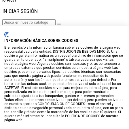
MENÚ
INICIAR SESIÓN
Haga clic para más productos.
No se encontraron productos.
INFORMACIÓN BÁSICA SOBRE COOKIES
Iniciar sesión
Bienvenida/o a la información básica sobre las cookies de la página web
responsabilidad de la entidad: DISTRIBUCION DE BEBIDAS MIRO SL Una
VISTO RECIENTEMENTE
cookie o galleta informática es un pequeño archivo de información que se
guarda en tu ordenador, “smartphone” o tableta cada vez que visitas
No hay productos
nuestra página web. Algunas cookies son nuestras y otras pertenecen a
empresas externas que prestan servicios para nuestra página web. Las
cookies pueden ser de varios tipos: las cookies técnicas son necesarias
LISTA DE DESEOS
para que nuestra página web pueda funcionar, no necesitan de tu
autorización y son las únicas que tenemos activadas por defecto. Por
tanto, son las únicas cookies que estarán activas si solo pulsas el botón
GUARDAR EN LISTA DE DESEOS
ACEPTAR. El resto de cookies sirven para mejorar nuestra página, para
personalizarla en base a tus preferencias, o para poder mostrarte
Crear
publicidad ajustada a tus búsquedas, gustos e intereses personales.
Todas ellas las tenemos desactivadas por defecto, pero puedes activarlas
en nuestro apartado CONFIGURACIÓN DE COOKIES: toma el control y
BUSCAR
disfruta de una navegación personalizada en nuestra página, con un paso
tan sencillo y rápido como la marcación de las casillas que tú quieras. Si
quieres más información, consulta la POLÍTICA DE COOKIES de nuestra
página web.
Haga clic para más productos.
No se encontraron productos.