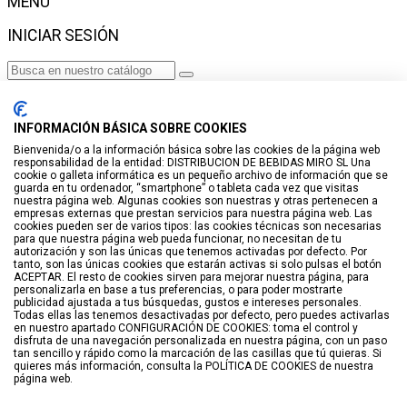
MENÚ
INICIAR SESIÓN
Haga clic para más productos.
No se encontraron productos.
INFORMACIÓN BÁSICA SOBRE COOKIES
Iniciar sesión
Bienvenida/o a la información básica sobre las cookies de la página web
responsabilidad de la entidad: DISTRIBUCION DE BEBIDAS MIRO SL Una
VISTO RECIENTEMENTE
cookie o galleta informática es un pequeño archivo de información que se
guarda en tu ordenador, “smartphone” o tableta cada vez que visitas
No hay productos
nuestra página web. Algunas cookies son nuestras y otras pertenecen a
empresas externas que prestan servicios para nuestra página web. Las
cookies pueden ser de varios tipos: las cookies técnicas son necesarias
LISTA DE DESEOS
para que nuestra página web pueda funcionar, no necesitan de tu
autorización y son las únicas que tenemos activadas por defecto. Por
tanto, son las únicas cookies que estarán activas si solo pulsas el botón
GUARDAR EN LISTA DE DESEOS
ACEPTAR. El resto de cookies sirven para mejorar nuestra página, para
personalizarla en base a tus preferencias, o para poder mostrarte
Crear
publicidad ajustada a tus búsquedas, gustos e intereses personales.
Todas ellas las tenemos desactivadas por defecto, pero puedes activarlas
en nuestro apartado CONFIGURACIÓN DE COOKIES: toma el control y
BUSCAR
disfruta de una navegación personalizada en nuestra página, con un paso
tan sencillo y rápido como la marcación de las casillas que tú quieras. Si
quieres más información, consulta la POLÍTICA DE COOKIES de nuestra
página web.
Haga clic para más productos.
No se encontraron productos.