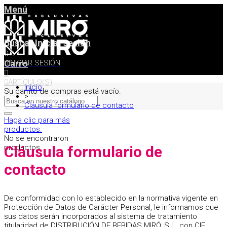
Menú
Buscar
Iniciar sesión
0
Carro
INICIAR SESIÓN
0
ARTÍCULO(S)
Inicio
Su carrito de compras está vacío.
>
Cláusula formulario de contacto
Haga clic para más
productos.
No se encontraron
productos.
Cláusula formulario de
contacto
De conformidad con lo establecido en la normativa vigente en
Protección de Datos de Carácter Personal, le informamos que
sus datos serán incorporados al sistema de tratamiento
titularidad de DISTRIBUCIÓN DE BEBIDAS MIRÓ, S.L. con CIF