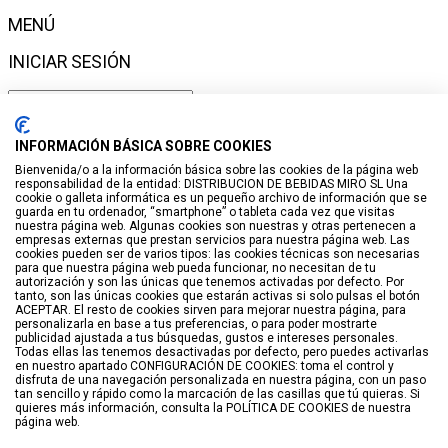
MENÚ
INICIAR SESIÓN
Haga clic para más productos.
No se encontraron productos.
INFORMACIÓN BÁSICA SOBRE COOKIES
Bienvenida/o a la información básica sobre las cookies de la página web
Iniciar sesión
responsabilidad de la entidad: DISTRIBUCION DE BEBIDAS MIRO SL Una
cookie o galleta informática es un pequeño archivo de información que se
VISTO RECIENTEMENTE
guarda en tu ordenador, “smartphone” o tableta cada vez que visitas
nuestra página web. Algunas cookies son nuestras y otras pertenecen a
empresas externas que prestan servicios para nuestra página web. Las
No hay productos
cookies pueden ser de varios tipos: las cookies técnicas son necesarias
para que nuestra página web pueda funcionar, no necesitan de tu
LISTA DE DESEOS
autorización y son las únicas que tenemos activadas por defecto. Por
tanto, son las únicas cookies que estarán activas si solo pulsas el botón
ACEPTAR. El resto de cookies sirven para mejorar nuestra página, para
GUARDAR EN LISTA DE DESEOS
personalizarla en base a tus preferencias, o para poder mostrarte
publicidad ajustada a tus búsquedas, gustos e intereses personales.
Todas ellas las tenemos desactivadas por defecto, pero puedes activarlas
Crear
en nuestro apartado CONFIGURACIÓN DE COOKIES: toma el control y
disfruta de una navegación personalizada en nuestra página, con un paso
BUSCAR
tan sencillo y rápido como la marcación de las casillas que tú quieras. Si
quieres más información, consulta la POLÍTICA DE COOKIES de nuestra
página web.